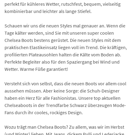
perfekt für kühleres Wetter, rutschfest, bequem, vielseitig
kombinierbar und leichter als lange Stiefel.
Schauen wir uns die neuen Styles mal genauer an. Wenn die
Tage kälter werden, sind Sie mit unseren super coolen
Chelsea Boots bestens gerüstet. Die neuen Styles mit dem
praktischen Elastikeinsatz liegen voll im Trend. Die kräftigen,
profilierten Plateausohlen halten die Kälte vom Boden ab.
Perfekte Begleiter also für den Spaziergang bei Wind und
Wetter. Warme Füße garantiert!
Versteht sich von selbst, dass die neuen Boots vor allem cool
aussehen müssen. Aber keine Sorge: die Schuh-Designer
haben ein Herz für alle Fashionistas. Unsere top aktuellen
Chelseaboots in der Trendfarbe Schwarz überzeugen Mode-
Fans durch ihr cooles, rockiges Design.
Wozu trägt man Chelsea Boots? Zu allem, was wir im Herbst
(und Winter) lieben. Mit Jeans, dickem Pulli und Lederjacke