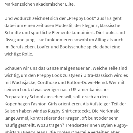
Markenzeichen akademischer Elite.
Und wodurch zeichnet sich der „Preppy Look“ aus? Es geht
dabei um einen zeitlosen Modestil, der Eleganz, klassische
Schnitte und sportliche Elemente kombiniert. Die Looks sind
lässig und jung – sie funktionieren sowohl im Alltag als auch
im Berufsleben. Loafer und Bootsschuhe spiele dabei eine
wichtige Rolle.
Schauen wir uns das Ganze mal genauer an. Welche Teile sind
wichtig, um den Preppy Look zu stylen? Ultra-klassisch wird es
mit Wachsjacke, Cordhose und Button-Down-Hemd. Wer mit
seinem Look etwas weniger nach US-amerikanischer
Preparatory School aussehen will, sollte sich an den
Kopenhagen Fashion-Girls orientieren. Als Aufsteiger-Teil der
Saison haben wir das Rugby-Shirt entdeckt. Die Merkmale:
lange Ärmel, kontrastierender Kragen, oft bunt oder sehr
häufig gestreift. Wozu tragen? Trendsetterinnen stylen Rugby-
Shirts zu Baggy Jeans, die coolen Oberteile verleihen aber