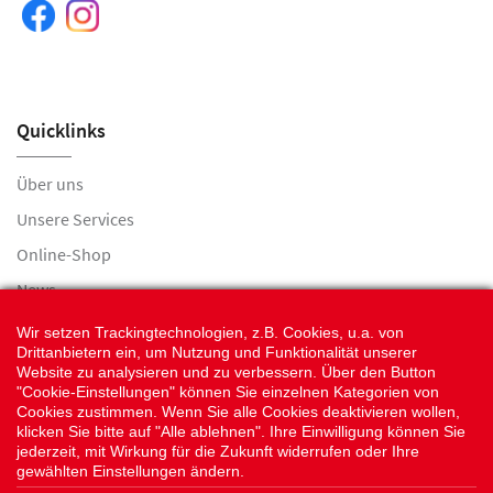
Quicklinks
Über uns
Unsere Services
Online-Shop
News
Jobs
Wir setzen Trackingtechnologien, z.B. Cookies, u.a. von
Drittanbietern ein, um Nutzung und Funktionalität unserer
Kontaktformular
Website zu analysieren und zu verbessern. Über den Button
"Cookie-Einstellungen" können Sie einzelnen Kategorien von
Öffnungszeiten
Cookies zustimmen. Wenn Sie alle Cookies deaktivieren wollen,
Impressum
klicken Sie bitte auf "Alle ablehnen". Ihre Einwilligung können Sie
jederzeit, mit Wirkung für die Zukunft widerrufen oder Ihre
Datenschutz
gewählten Einstellungen ändern.